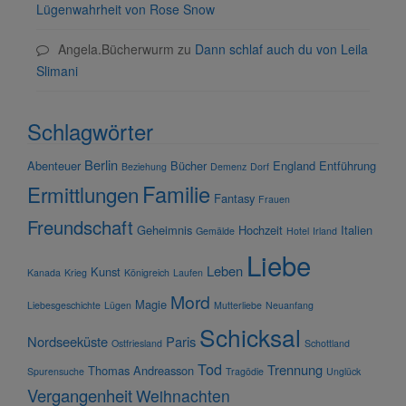
Lügenwahrheit von Rose Snow
Angela.Bücherwurm
zu
Dann schlaf auch du von Leila
Slimani
Schlagwörter
Berlin
Abenteuer
Bücher
England
Entführung
Beziehung
Demenz
Dorf
Familie
Ermittlungen
Fantasy
Frauen
Freundschaft
Geheimnis
Hochzeit
Italien
Gemälde
Hotel
Irland
Liebe
Leben
Kunst
Kanada
Krieg
Königreich
Laufen
Mord
Magie
Liebesgeschichte
Lügen
Mutterliebe
Neuanfang
Schicksal
Nordseeküste
Paris
Ostfriesland
Schottland
Tod
Trennung
Thomas Andreasson
Spurensuche
Tragödie
Unglück
Vergangenheit
Weihnachten