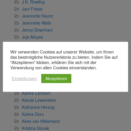
J.K. Rowling
Jani Friese
Jeannette Kauric
Jeannette Walls
Jenny Downham
Jojo Moyes
Judy Astley
Juli Zeh
Wir verwenden Cookies auf unserer Website, um Ihnen
das bestmögliche Nutzererlebnis zu bieten. Indem Sie auf
Julia Whelan
"Akzeptieren" klicken, erklären Sie sich mit der
Kai Meyer
Verwendung von allen Cookies einverstanden.
Kanae Minato
Einstellungen
Akzeptieren
Karin Bergrath
Karin Seemayer
Karine Lambert
Karola Löwenstein
Katharina Herzog
Katina Doru
Kees van Kikkerland
Kristina Günak