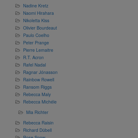
Nadine Kretz
Naomi Hirahara
Nikoletta Kiss
Olivier Bourdeaut
Paulo Coelho
Peter Prange
Pierre Lemaitre
R.T. Acron
Rafel Nadal
Ragnar Jónasson
Rainbow Rowell
Ransom Riggs
Rebecca Maly
Rebecca Michéle
Mia Richter
Rebecca Raisin
Richard Dübell
Rose Snow