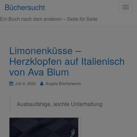
Büchersucht
S
c
Ein Buch nach dem anderen – Seite für Seite
h
a
l
t
Limonenküsse –
e
Herzklopfen auf Italienisch
N
a
von Ava Blum
v
i
Juli 9, 2020
Angela Bücherwurm
g
a
t
Ausbaufähige, leichte Unterhaltung
i
o
n