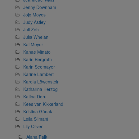
Jenny Downham
Jojo Moyes
Judy Astley
Juli Zeh
Julia Whelan
Kai Meyer
Kanae Minato
Karin Bergrath
Karin Seemayer
Karine Lambert
Karola Löwenstein
Katharina Herzog
Katina Doru
Kees van Kikkerland
Kristina Günak
Leila Slimani
Lily Oliver
Alana Falk