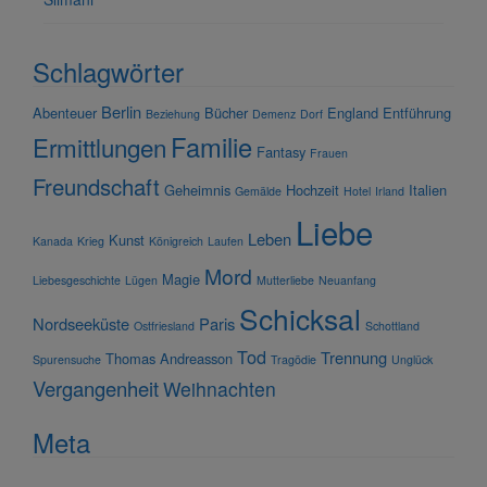
Schlagwörter
Berlin
Abenteuer
Bücher
England
Entführung
Beziehung
Demenz
Dorf
Familie
Ermittlungen
Fantasy
Frauen
Freundschaft
Geheimnis
Hochzeit
Italien
Gemälde
Hotel
Irland
Liebe
Leben
Kunst
Kanada
Krieg
Königreich
Laufen
Mord
Magie
Liebesgeschichte
Lügen
Mutterliebe
Neuanfang
Schicksal
Nordseeküste
Paris
Ostfriesland
Schottland
Tod
Trennung
Thomas Andreasson
Spurensuche
Tragödie
Unglück
Vergangenheit
Weihnachten
Meta