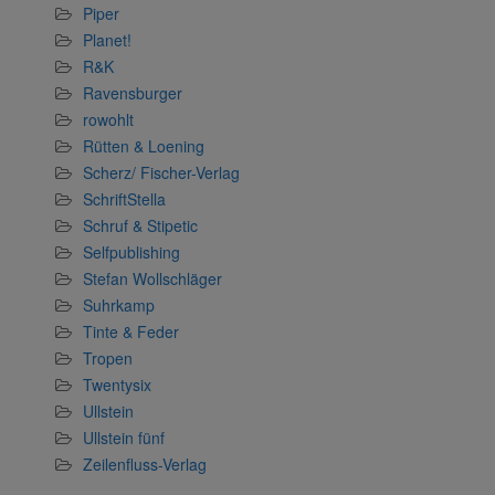
Piper
Planet!
R&K
Ravensburger
rowohlt
Rütten & Loening
Scherz/ Fischer-Verlag
SchriftStella
Schruf & Stipetic
Selfpublishing
Stefan Wollschläger
Suhrkamp
Tinte & Feder
Tropen
Twentysix
Ullstein
Ullstein fünf
Zeilenfluss-Verlag