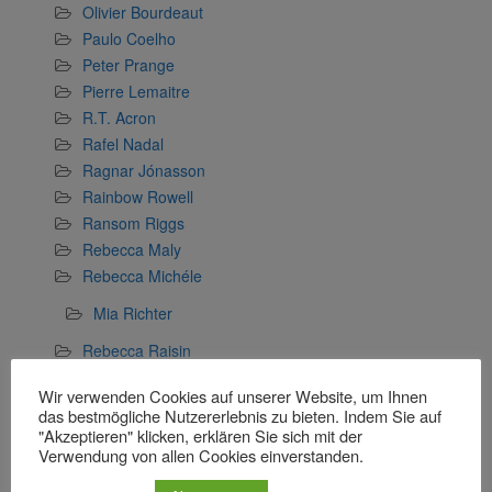
Olivier Bourdeaut
Paulo Coelho
Peter Prange
Pierre Lemaitre
R.T. Acron
Rafel Nadal
Ragnar Jónasson
Rainbow Rowell
Ransom Riggs
Rebecca Maly
Rebecca Michéle
Mia Richter
Rebecca Raisin
Richard Dübell
Wir verwenden Cookies auf unserer Website, um Ihnen
Rose Snow
das bestmögliche Nutzererlebnis zu bieten. Indem Sie auf
Sophia Langner
"Akzeptieren" klicken, erklären Sie sich mit der
Verwendung von allen Cookies einverstanden.
Stefan Wollschläger
Stefanie Gerstenberger