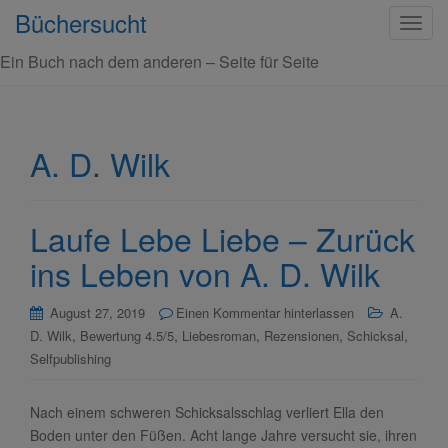
Büchersucht
S
c
Ein Buch nach dem anderen – Seite für Seite
h
a
l
t
A. D. Wilk
e
N
a
Laufe Lebe Liebe – Zurück
v
i
ins Leben von A. D. Wilk
g
a
August 27, 2019
Einen Kommentar hinterlassen
A.
t
,
,
,
,
,
D. Wilk
Bewertung 4.5/5
Liebesroman
Rezensionen
Schicksal
i
Selfpublishing
o
n
Nach einem schweren Schicksalsschlag verliert Ella den
Boden unter den Füßen. Acht lange Jahre versucht sie, ihren