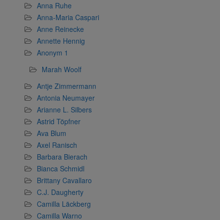
Anna Ruhe
Anna-Maria Caspari
Anne Reinecke
Annette Hennig
Anonym 1
Marah Woolf
Antje Zimmermann
Antonia Neumayer
Arianne L. Silbers
Astrid Töpfner
Ava Blum
Axel Ranisch
Barbara Bierach
Bianca Schmidl
Brittany Cavallaro
C.J. Daugherty
Camilla Läckberg
Camilla Warno