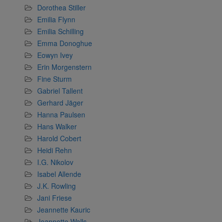
Dorothea Stiller
Emilia Flynn
Emilia Schilling
Emma Donoghue
Eowyn Ivey
Erin Morgenstern
Fine Sturm
Gabriel Tallent
Gerhard Jäger
Hanna Paulsen
Hans Walker
Harold Cobert
Heidi Rehn
I.G. Nikolov
Isabel Allende
J.K. Rowling
Jani Friese
Jeannette Kauric
Jeannette Walls