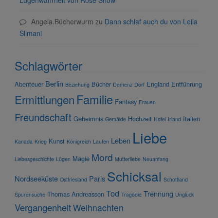
Lügenwahrheit von Rose Snow
Angela.Bücherwurm
zu
Dann schlaf auch du von Leila
Slimani
Schlagwörter
Berlin
Abenteuer
Bücher
England
Entführung
Beziehung
Demenz
Dorf
Familie
Ermittlungen
Fantasy
Frauen
Freundschaft
Geheimnis
Hochzeit
Italien
Gemälde
Hotel
Irland
Liebe
Leben
Kunst
Kanada
Krieg
Königreich
Laufen
Mord
Magie
Liebesgeschichte
Lügen
Mutterliebe
Neuanfang
Schicksal
Nordseeküste
Paris
Ostfriesland
Schottland
Tod
Trennung
Thomas Andreasson
Spurensuche
Tragödie
Unglück
Vergangenheit
Weihnachten