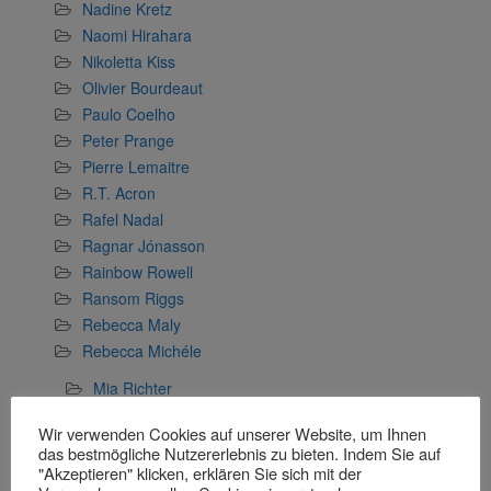
Nadine Kretz
Naomi Hirahara
Nikoletta Kiss
Olivier Bourdeaut
Paulo Coelho
Peter Prange
Pierre Lemaitre
R.T. Acron
Rafel Nadal
Ragnar Jónasson
Rainbow Rowell
Ransom Riggs
Rebecca Maly
Rebecca Michéle
Mia Richter
Rebecca Raisin
Wir verwenden Cookies auf unserer Website, um Ihnen
Richard Dübell
das bestmögliche Nutzererlebnis zu bieten. Indem Sie auf
"Akzeptieren" klicken, erklären Sie sich mit der
Rose Snow