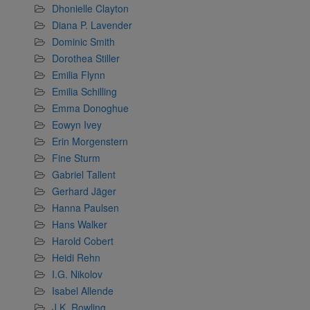
Dhonielle Clayton
Diana P. Lavender
Dominic Smith
Dorothea Stiller
Emilia Flynn
Emilia Schilling
Emma Donoghue
Eowyn Ivey
Erin Morgenstern
Fine Sturm
Gabriel Tallent
Gerhard Jäger
Hanna Paulsen
Hans Walker
Harold Cobert
Heidi Rehn
I.G. Nikolov
Isabel Allende
J.K. Rowling