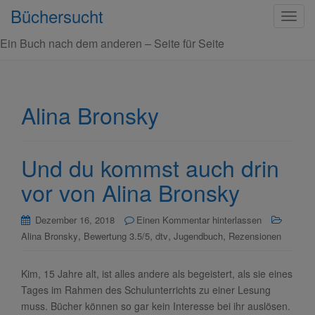
Büchersucht
S
c
Ein Buch nach dem anderen – Seite für Seite
h
a
l
t
Alina Bronsky
e
N
a
Und du kommst auch drin
v
i
vor von Alina Bronsky
g
a
Dezember 16, 2018
Einen Kommentar hinterlassen
t
,
,
,
,
Alina Bronsky
Bewertung 3.5/5
dtv
Jugendbuch
Rezensionen
i
o
Kim, 15 Jahre alt, ist alles andere als begeistert, als sie eines
n
Tages im Rahmen des Schulunterrichts zu einer Lesung
muss. Bücher können so gar kein Interesse bei ihr auslösen.