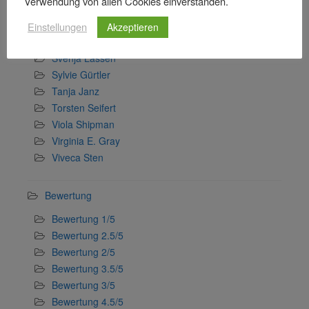
Verwendung von allen Cookies einverstanden.
Sophia Langner
Stefan Wollschläger
Einstellungen
Akzeptieren
Stefanie Gerstenberger
Svenja Lassen
Sylvie Gürtler
Tanja Janz
Torsten Seifert
Viola Shipman
Virginia E. Gray
Viveca Sten
Bewertung
Bewertung 1/5
Bewertung 2.5/5
Bewertung 2/5
Bewertung 3.5/5
Bewertung 3/5
Bewertung 4.5/5