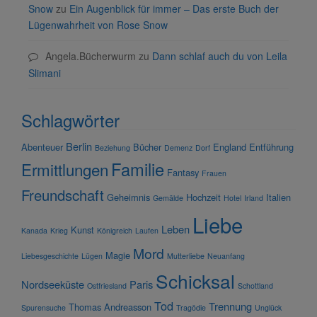
Snow
zu
Ein Augenblick für immer – Das erste Buch der
Lügenwahrheit von Rose Snow
Angela.Bücherwurm
zu
Dann schlaf auch du von Leila
Slimani
Schlagwörter
Berlin
Abenteuer
Bücher
England
Entführung
Beziehung
Demenz
Dorf
Familie
Ermittlungen
Fantasy
Frauen
Freundschaft
Geheimnis
Hochzeit
Italien
Gemälde
Hotel
Irland
Liebe
Leben
Kunst
Kanada
Krieg
Königreich
Laufen
Mord
Magie
Liebesgeschichte
Lügen
Mutterliebe
Neuanfang
Schicksal
Nordseeküste
Paris
Ostfriesland
Schottland
Tod
Trennung
Thomas Andreasson
Spurensuche
Tragödie
Unglück