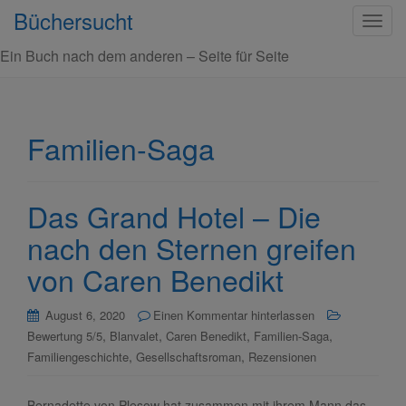
Büchersucht
S
c
Ein Buch nach dem anderen – Seite für Seite
h
a
l
t
Familien-Saga
e
N
a
Das Grand Hotel – Die
v
i
nach den Sternen greifen
g
von Caren Benedikt
a
t
August 6, 2020
Einen Kommentar hinterlassen
i
,
,
,
,
Bewertung 5/5
Blanvalet
Caren Benedikt
Familien-Saga
o
,
,
Familiengeschichte
Gesellschaftsroman
Rezensionen
n
Bernadette von Plesow hat zusammen mit ihrem Mann das