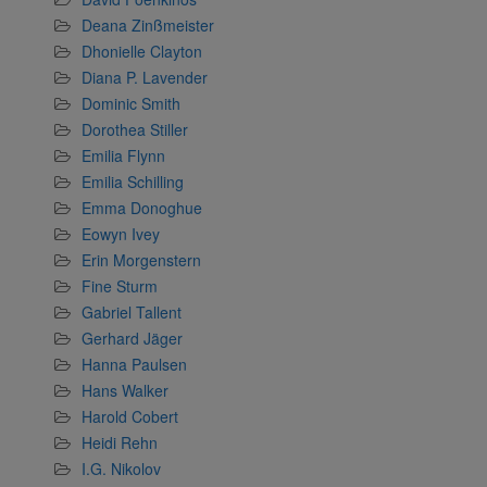
Deana Zinßmeister
Dhonielle Clayton
Diana P. Lavender
Dominic Smith
Dorothea Stiller
Emilia Flynn
Emilia Schilling
Emma Donoghue
Eowyn Ivey
Erin Morgenstern
Fine Sturm
Gabriel Tallent
Gerhard Jäger
Hanna Paulsen
Hans Walker
Harold Cobert
Heidi Rehn
I.G. Nikolov