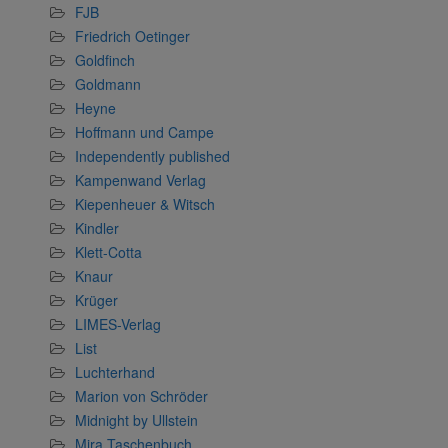
FJB
Friedrich Oetinger
Goldfinch
Goldmann
Heyne
Hoffmann und Campe
Independently published
Kampenwand Verlag
Kiepenheuer & Witsch
Kindler
Klett-Cotta
Knaur
Krüger
LIMES-Verlag
List
Luchterhand
Marion von Schröder
Midnight by Ullstein
Mira Taschenbuch