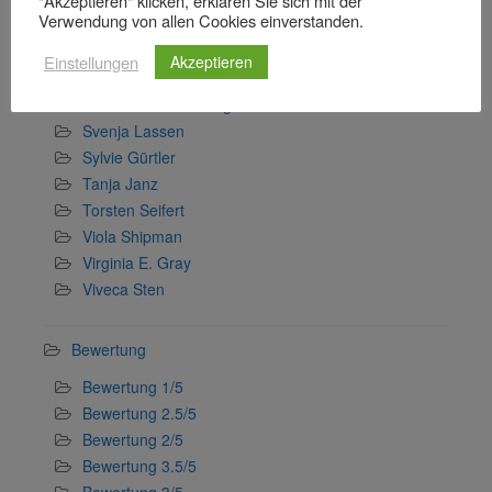
"Akzeptieren" klicken, erklären Sie sich mit der
Verwendung von allen Cookies einverstanden.
Rose Snow
Sophia Langner
Einstellungen
Akzeptieren
Stefan Wollschläger
Stefanie Gerstenberger
Svenja Lassen
Sylvie Gürtler
Tanja Janz
Torsten Seifert
Viola Shipman
Virginia E. Gray
Viveca Sten
Bewertung
Bewertung 1/5
Bewertung 2.5/5
Bewertung 2/5
Bewertung 3.5/5