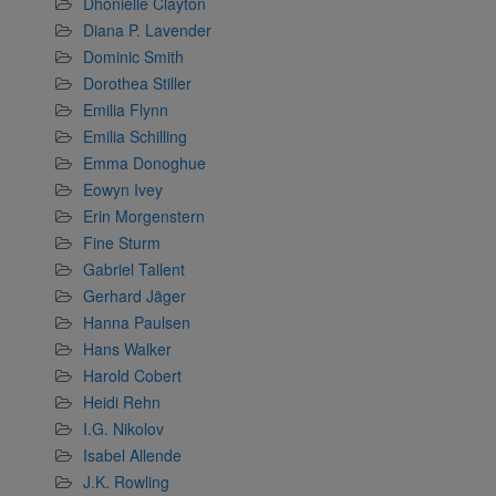
Dhonielle Clayton
Diana P. Lavender
Dominic Smith
Dorothea Stiller
Emilia Flynn
Emilia Schilling
Emma Donoghue
Eowyn Ivey
Erin Morgenstern
Fine Sturm
Gabriel Tallent
Gerhard Jäger
Hanna Paulsen
Hans Walker
Harold Cobert
Heidi Rehn
I.G. Nikolov
Isabel Allende
J.K. Rowling