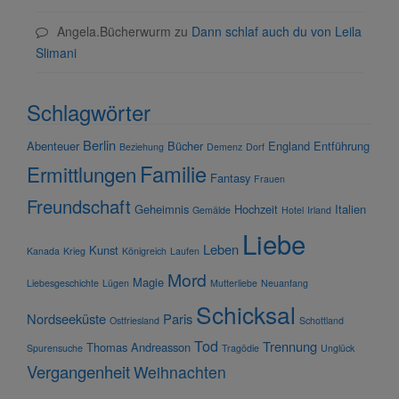
Angela.Bücherwurm
zu
Dann schlaf auch du von Leila
Slimani
Schlagwörter
Berlin
Abenteuer
Bücher
England
Entführung
Beziehung
Demenz
Dorf
Familie
Ermittlungen
Fantasy
Frauen
Freundschaft
Geheimnis
Hochzeit
Italien
Gemälde
Hotel
Irland
Liebe
Leben
Kunst
Kanada
Krieg
Königreich
Laufen
Mord
Magie
Liebesgeschichte
Lügen
Mutterliebe
Neuanfang
Schicksal
Nordseeküste
Paris
Ostfriesland
Schottland
Tod
Trennung
Thomas Andreasson
Spurensuche
Tragödie
Unglück
Vergangenheit
Weihnachten