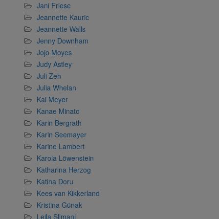
Jani Friese
Jeannette Kauric
Jeannette Walls
Jenny Downham
Jojo Moyes
Judy Astley
Juli Zeh
Julia Whelan
Kai Meyer
Kanae Minato
Karin Bergrath
Karin Seemayer
Karine Lambert
Karola Löwenstein
Katharina Herzog
Katina Doru
Kees van Kikkerland
Kristina Günak
Leila Slimani