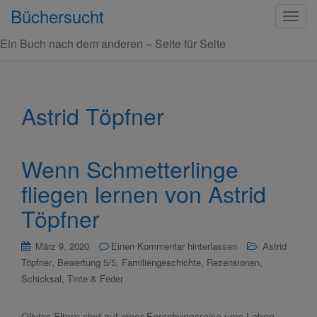
Büchersucht
S
c
Ein Buch nach dem anderen – Seite für Seite
h
a
l
t
Astrid Töpfner
e
N
a
Wenn Schmetterlinge
v
i
fliegen lernen von Astrid
g
Töpfner
a
t
März 9, 2020
Einen Kommentar hinterlassen
Astrid
i
,
,
,
,
Töpfner
Bewertung 5/5
Familiengeschichte
Rezensionen
o
,
Schicksal
Tinte & Feder
n
Olivias Eltern sind auf einer Forschungsreise ums Leben