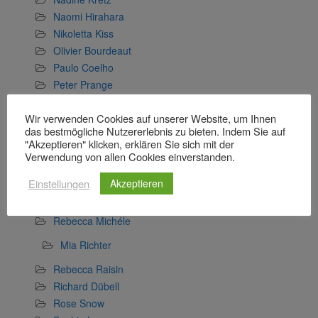
Naomi Hirahara
Nikoletta Kiss
Olivier Bourdeaut
Paulo Coelho
Peter Prange
Pierre Lemaitre
Wir verwenden Cookies auf unserer Website, um Ihnen
R.T. Acron
das bestmögliche Nutzererlebnis zu bieten. Indem Sie auf
Rafel Nadal
"Akzeptieren" klicken, erklären Sie sich mit der
Ragnar Jónasson
Verwendung von allen Cookies einverstanden.
Rainbow Rowell
Einstellungen
Akzeptieren
Ransom Riggs
Rebecca Maly
Rebecca Michéle
Mia Richter
Rebecca Raisin
Richard Dübell
Rose Snow