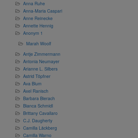
Anna Ruhe
Anna-Maria Caspari
Anne Reinecke
Annette Hennig
Anonym 1
Marah Woolf
Antje Zimmermann
Antonia Neumayer
Arianne L. Silbers
Astrid Töpfner
Ava Blum
Axel Ranisch
Barbara Bierach
Bianca Schmidl
Brittany Cavallaro
C.J. Daugherty
Camilla Läckberg
Camilla Warno