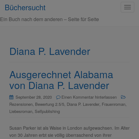
Büchersucht
S
c
Ein Buch nach dem anderen – Seite für Seite
h
a
l
t
Diana P. Lavender
e
N
a
Ausgerechnet Alabama
v
i
von Diana P. Lavender
g
a
September 28, 2020
Einen Kommentar hinterlassen
t
,
,
,
,
Rezensionen
Bewertung 2.5/5
Diana P. Lavender
Frauenroman
i
,
Liebesroman
Selfpublishing
o
n
Susan Parker ist als Waise in London aufgewachsen. Im Alter
von 30 Jahren erbt sie völlig überraschend von ihrer