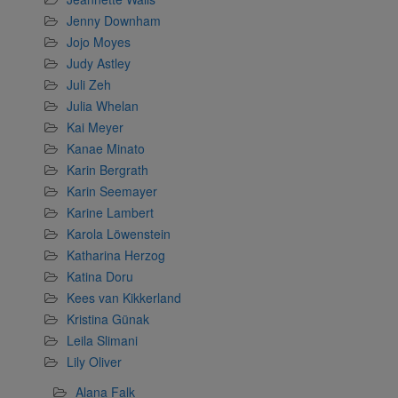
Jenny Downham
Jojo Moyes
Judy Astley
Juli Zeh
Julia Whelan
Kai Meyer
Kanae Minato
Karin Bergrath
Karin Seemayer
Karine Lambert
Karola Löwenstein
Katharina Herzog
Katina Doru
Kees van Kikkerland
Kristina Günak
Leila Slimani
Lily Oliver
Alana Falk