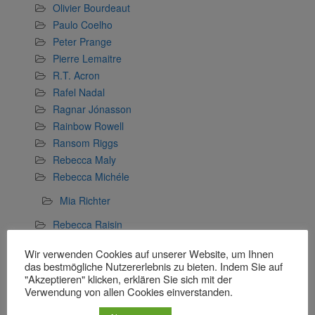
Olivier Bourdeaut
Paulo Coelho
Peter Prange
Pierre Lemaitre
R.T. Acron
Rafel Nadal
Ragnar Jónasson
Rainbow Rowell
Ransom Riggs
Rebecca Maly
Rebecca Michéle
Mia Richter
Rebecca Raisin
Richard Dübell
Wir verwenden Cookies auf unserer Website, um Ihnen
Rose Snow
das bestmögliche Nutzererlebnis zu bieten. Indem Sie auf
Sophia Langner
"Akzeptieren" klicken, erklären Sie sich mit der
Verwendung von allen Cookies einverstanden.
Stefan Wollschläger
Stefanie Gerstenberger