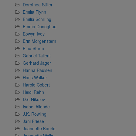
Dorothea Stiller
Emilia Flynn
Emilia Schilling
Emma Donoghue
Eowyn Ivey
Erin Morgenstern
Fine Sturm
Gabriel Tallent
Gerhard Jäger
Hanna Paulsen
Hans Walker
Harold Cobert
Heidi Rehn
I.G. Nikolov
Isabel Allende
J.K. Rowling
Jani Friese
Jeannette Kauric
Jeannette Walls