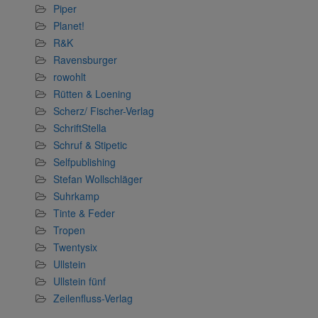
Piper
Planet!
R&K
Ravensburger
rowohlt
Rütten & Loening
Scherz/ Fischer-Verlag
SchriftStella
Schruf & Stipetic
Selfpublishing
Stefan Wollschläger
Suhrkamp
Tinte & Feder
Tropen
Twentysix
Ullstein
Ullstein fünf
Zeilenfluss-Verlag