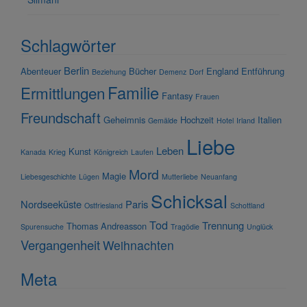
Schlagwörter
Berlin
Abenteuer
Bücher
England
Entführung
Beziehung
Demenz
Dorf
Familie
Ermittlungen
Fantasy
Frauen
Freundschaft
Geheimnis
Hochzeit
Italien
Gemälde
Hotel
Irland
Liebe
Leben
Kunst
Kanada
Krieg
Königreich
Laufen
Mord
Magie
Liebesgeschichte
Lügen
Mutterliebe
Neuanfang
Schicksal
Nordseeküste
Paris
Ostfriesland
Schottland
Tod
Trennung
Thomas Andreasson
Spurensuche
Tragödie
Unglück
Vergangenheit
Weihnachten
Meta