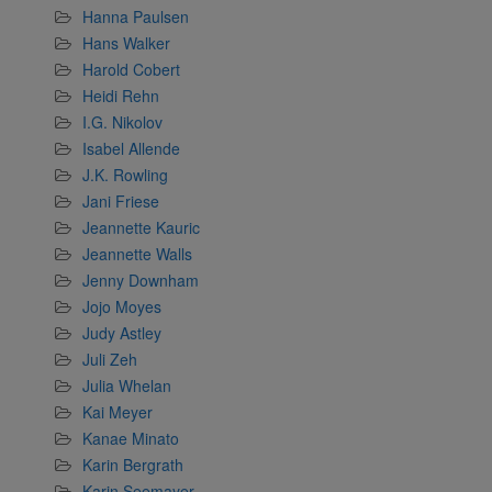
Hanna Paulsen
Hans Walker
Harold Cobert
Heidi Rehn
I.G. Nikolov
Isabel Allende
J.K. Rowling
Jani Friese
Jeannette Kauric
Jeannette Walls
Jenny Downham
Jojo Moyes
Judy Astley
Juli Zeh
Julia Whelan
Kai Meyer
Kanae Minato
Karin Bergrath
Karin Seemayer