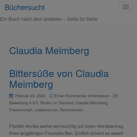
Büchersucht
S
c
Ein Buch nach dem anderen – Seite für Seite
h
a
l
t
Claudia Meimberg
e
N
a
Bittersüße von Claudia
v
i
Meimberg
g
a
Februar 23, 2020
Einen Kommentar hinterlassen
t
,
,
,
Bewertung 4.5/5
Books on Demand
Claudia Meimberg
i
,
,
Frauenroman
Liebesroman
Rezensionen
o
n
Floristin Annika wartet sehnsüchtig auf einen Heiratsantrag
ihres langjährigen Freundes Ben. Endlich scheint es soweit