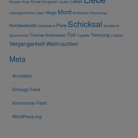
Leben
Kunst
Kanada
Krieg
Königreich
Laufen
Mord
Magie
Liebesgeschichte
Lügen
Mutterliebe
Neuanfang
Schicksal
Nordseeküste
Paris
Ostfriesland
Schottland
Tod
Trennung
Thomas Andreasson
Spurensuche
Tragödie
Unglück
Vergangenheit
Weihnachten
Meta
Anmelden
Eintrags-Feed
Kommentar-Feed
WordPress.org