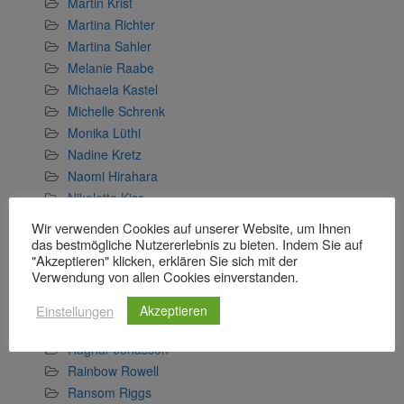
Martin Krist
Martina Richter
Martina Sahler
Melanie Raabe
Michaela Kastel
Michelle Schrenk
Monika Lüthi
Nadine Kretz
Naomi Hirahara
Nikoletta Kiss
Olivier Bourdeaut
Wir verwenden Cookies auf unserer Website, um Ihnen
Paulo Coelho
das bestmögliche Nutzererlebnis zu bieten. Indem Sie auf
"Akzeptieren" klicken, erklären Sie sich mit der
Peter Prange
Verwendung von allen Cookies einverstanden.
Pierre Lemaitre
R.T. Acron
Einstellungen
Akzeptieren
Rafel Nadal
Ragnar Jónasson
Rainbow Rowell
Ransom Riggs