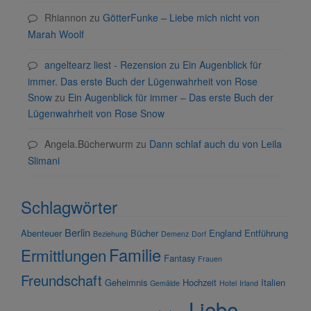
Rhiannon
zu
GötterFunke – Liebe mich nicht von
Marah Woolf
angeltearz liest - Rezension zu Ein Augenblick für
immer. Das erste Buch der Lügenwahrheit von Rose
Snow
zu
Ein Augenblick für immer – Das erste Buch der
Lügenwahrheit von Rose Snow
Angela.Bücherwurm
zu
Dann schlaf auch du von Leila
Slimani
Schlagwörter
Berlin
Abenteuer
Bücher
England
Entführung
Beziehung
Demenz
Dorf
Familie
Ermittlungen
Fantasy
Frauen
Freundschaft
Geheimnis
Hochzeit
Italien
Gemälde
Hotel
Irland
Liebe