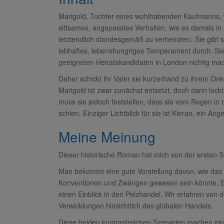
Marigold, Tochter eines wohlhabenden Kaufmanns, wä
sittsames, angepasstes Verhalten, wie es damals in 
letztendlich standesgemäß zu verheiraten. Sie gibt s
lebhaftes, lebenshungriges Temperament durch. Sie w
geeigneten Heiratskandidaten in London nichtig mac
Daher schickt ihr Vater sie kurzerhand zu ihrem Onke
Marigold ist zwar zunächst entsetzt, doch dann lockt
muss sie jedoch feststellen, dass sie vom Regen in di
schien. Einziger Lichtblick für sie ist Kieran, ein An
Meine Meinung
Dieser historische Roman hat mich von der ersten S
Man bekommt eine gute Vorstellung davon, wie das d
Konventionen und Zwängen gewesen sein könnte. Ebe
einen Einblick in den Pelzhandel. Wir erfahren von 
Verwicklungen hinsichtlich des globalen Handels.
Diese beiden kontrastreichen Szenarien machen ein