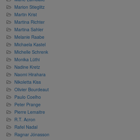
Marion Stieglitz
Martin Krist
Martina Richter
Martina Sahler
Melanie Raabe
Michaela Kastel
Michelle Schrenk
Monika Lüthi
Nadine Kretz
Naomi Hirahara
Nikoletta Kiss
Olivier Bourdeaut
Paulo Coelho
Peter Prange
Pierre Lemaitre
R.T. Acron
Rafel Nadal
Ragnar Jónasson