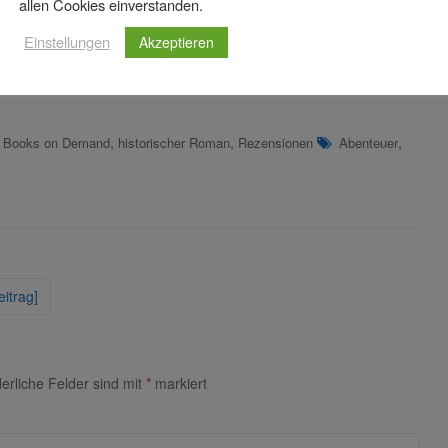
allen Cookies einverstanden.
Einstellungen
Akzeptieren
,
,
,
,
Books on Demand
historischer Roman
Rezensionen
Abenteuer
itrag]
derliche Felder sind mit
*
markiert