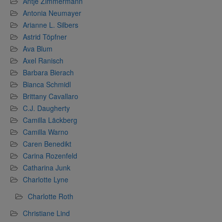
Antje Zimmermann
Antonia Neumayer
Arianne L. Silbers
Astrid Töpfner
Ava Blum
Axel Ranisch
Barbara Bierach
Bianca Schmidl
Brittany Cavallaro
C.J. Daugherty
Camilla Läckberg
Camilla Warno
Caren Benedikt
Carina Rozenfeld
Catharina Junk
Charlotte Lyne
Charlotte Roth
Christiane Lind