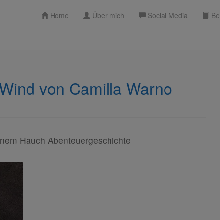
Home
Über mich
Social Media
Be
 Wind von Camilla Warno
einem Hauch Abenteuergeschichte