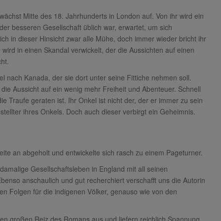
chst Mitte des 18. Jahrhunderts in London auf. Von ihr wird ein
der besseren Gesellschaft üblich war, erwartet, um sich
ich in dieser Hinsicht zwar alle Mühe, doch immer wieder bricht ihr
ird in einen Skandal verwickelt, der die Aussichten auf einen
ht.
l nach Kanada, der sie dort unter seine Fittiche nehmen soll.
 die Aussicht auf ein wenig mehr Freiheit und Abenteuer. Schnell
e Traufe geraten ist. Ihr Onkel ist nicht der, der er immer zu sein
gestellter ihres Onkels. Doch auch dieser verbirgt ein Geheimnis.
eite an abgeholt und entwickelte sich rasch zu einem Pageturner.
amalige Gesellschaftsleben in England mit all seinen
nso anschaulich und gut recherchiert verschafft uns die Autorin
den Folgen für die indigenen Völker, genauso wie von den
en großen Reiz des Romans aus und liefern reichlich Spannung.