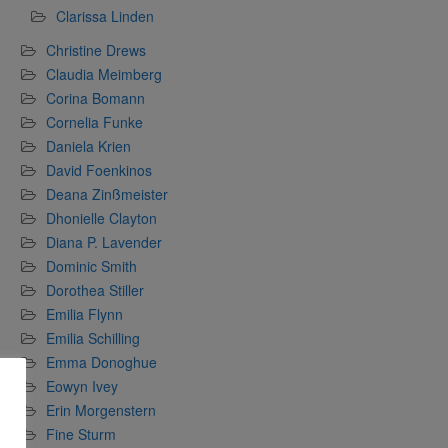
Clarissa Linden
Christine Drews
Claudia Meimberg
Corina Bomann
Cornelia Funke
Daniela Krien
David Foenkinos
Deana Zinßmeister
Dhonielle Clayton
Diana P. Lavender
Dominic Smith
Dorothea Stiller
Emilia Flynn
Emilia Schilling
Emma Donoghue
Eowyn Ivey
Erin Morgenstern
Fine Sturm