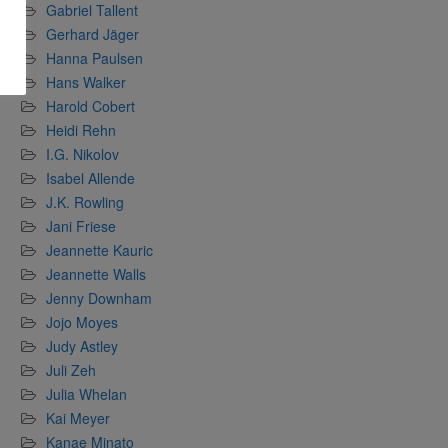
Gabriel Tallent
Gerhard Jäger
Hanna Paulsen
Hans Walker
Harold Cobert
Heidi Rehn
I.G. Nikolov
Isabel Allende
J.K. Rowling
Jani Friese
Jeannette Kauric
Jeannette Walls
Jenny Downham
Jojo Moyes
Judy Astley
Juli Zeh
Julia Whelan
Kai Meyer
Kanae Minato