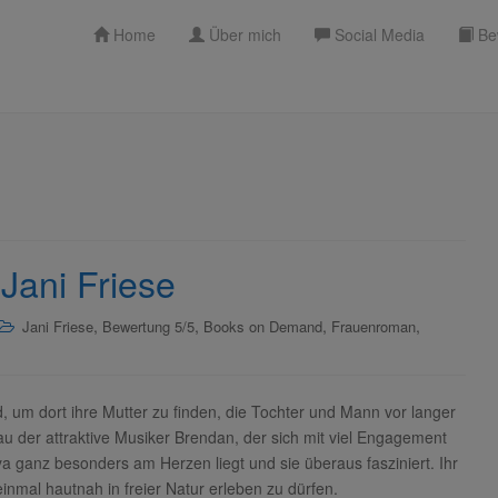
Home
Über mich
Social Media
Be
Jani Friese
,
,
,
,
Jani Friese
Bewertung 5/5
Books on Demand
Frauenroman
d, um dort ihre Mutter zu finden, die Tochter und Mann vor langer
rau der attraktive Musiker Brendan, der sich mit viel Engagement
a ganz besonders am Herzen liegt und sie überaus fasziniert. Ihr
inmal hautnah in freier Natur erleben zu dürfen.