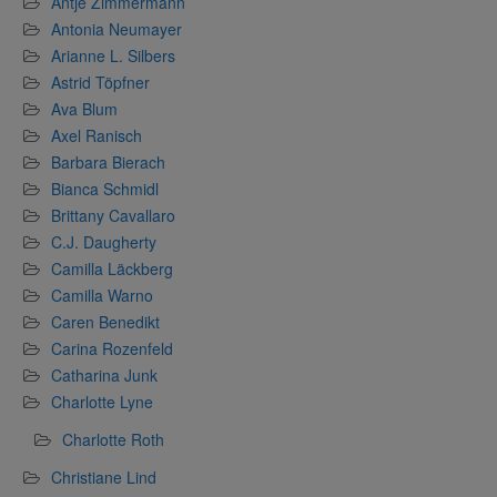
Antje Zimmermann
Antonia Neumayer
Arianne L. Silbers
Astrid Töpfner
Ava Blum
Axel Ranisch
Barbara Bierach
Bianca Schmidl
Brittany Cavallaro
C.J. Daugherty
Camilla Läckberg
Camilla Warno
Caren Benedikt
Carina Rozenfeld
Catharina Junk
Charlotte Lyne
Charlotte Roth
Christiane Lind