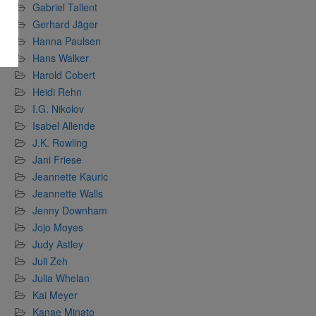
Gabriel Tallent
Gerhard Jäger
Hanna Paulsen
Hans Walker
Harold Cobert
Heidi Rehn
I.G. Nikolov
Isabel Allende
J.K. Rowling
Jani Friese
Jeannette Kauric
Jeannette Walls
Jenny Downham
Jojo Moyes
Judy Astley
Juli Zeh
Julia Whelan
Kai Meyer
Kanae Minato