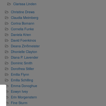
Clarissa Linden
Christine Drews
Claudia Meimberg
Corina Bomann
Cornelia Funke
Daniela Krien
David Foenkinos
Deana Zinßmeister
Dhonielle Clayton
Diana P. Lavender
Dominic Smith
Dorothea Stiller
Emilia Flynn
Emilia Schilling
Emma Donoghue
Eowyn Ivey
Erin Morgenstern
Fine Sturm