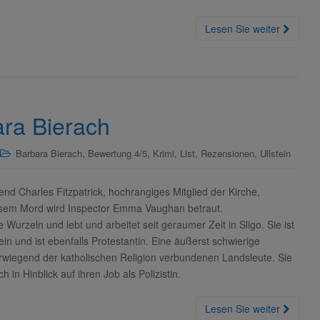
Lesen Sie weiter
ra Bierach
,
,
,
,
,
Barbara Bierach
Bewertung 4/5
Krimi
List
Rezensionen
Ullstein
end Charles Fitzpatrick, hochrangiges Mitglied der Kirche,
iesem Mord wird Inspector Emma Vaughan betraut.
urzeln und lebt und arbeitet seit geraumer Zeit in Sligo. Sie ist
ein und ist ebenfalls Protestantin. Eine äußerst schwierige
berwiegend der katholischen Religion verbundenen Landsleute. Sie
 in Hinblick auf ihren Job als Polizistin.
Lesen Sie weiter