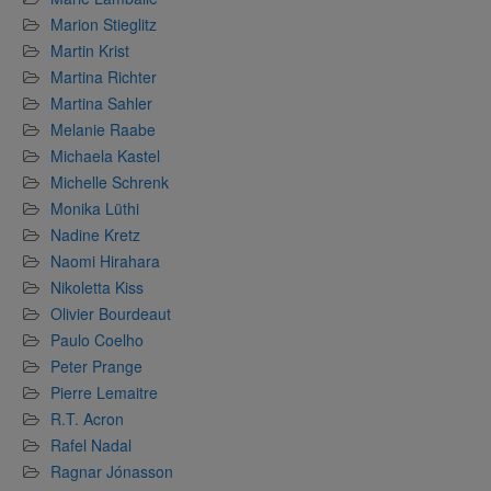
Marion Stieglitz
Martin Krist
Martina Richter
Martina Sahler
Melanie Raabe
Michaela Kastel
Michelle Schrenk
Monika Lüthi
Nadine Kretz
Naomi Hirahara
Nikoletta Kiss
Olivier Bourdeaut
Paulo Coelho
Peter Prange
Pierre Lemaitre
R.T. Acron
Rafel Nadal
Ragnar Jónasson