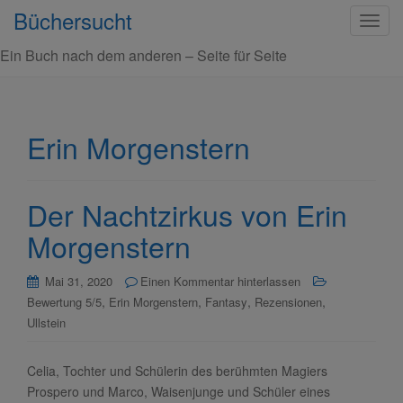
Büchersucht
S
c
Ein Buch nach dem anderen – Seite für Seite
h
a
l
t
Erin Morgenstern
e
N
a
Der Nachtzirkus von Erin
v
i
Morgenstern
g
a
Mai 31, 2020
Einen Kommentar hinterlassen
t
,
,
,
,
Bewertung 5/5
Erin Morgenstern
Fantasy
Rezensionen
i
Ullstein
o
n
Celia, Tochter und Schülerin des berühmten Magiers
Prospero und Marco, Waisenjunge und Schüler eines