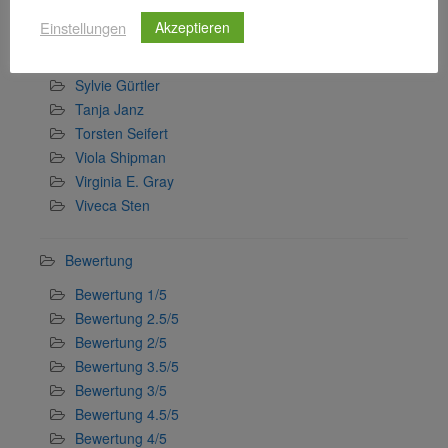
Stefan Wollschläger
Einstellungen
Akzeptieren
Stefanie Gerstenberger
Svenja Lassen
Sylvie Gürtler
Tanja Janz
Torsten Seifert
Viola Shipman
Virginia E. Gray
Viveca Sten
Bewertung
Bewertung 1/5
Bewertung 2.5/5
Bewertung 2/5
Bewertung 3.5/5
Bewertung 3/5
Bewertung 4.5/5
Bewertung 4/5