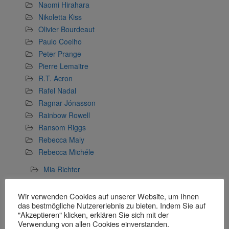
Naomi Hirahara
Nikoletta Kiss
Olivier Bourdeaut
Paulo Coelho
Peter Prange
Pierre Lemaitre
R.T. Acron
Rafel Nadal
Ragnar Jónasson
Rainbow Rowell
Ransom Riggs
Rebecca Maly
Rebecca Michéle
Mia Richter
Rebecca Raisin
Wir verwenden Cookies auf unserer Website, um Ihnen
Richard Dübell
das bestmögliche Nutzererlebnis zu bieten. Indem Sie auf
Rose Snow
"Akzeptieren" klicken, erklären Sie sich mit der
Verwendung von allen Cookies einverstanden.
Sophia Langner