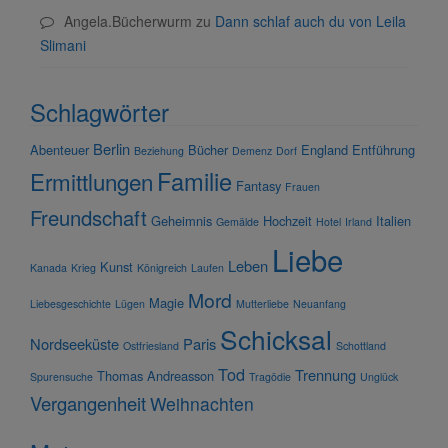
Angela.Bücherwurm
zu
Dann schlaf auch du von Leila
Slimani
Schlagwörter
Berlin
Abenteuer
Bücher
England
Entführung
Beziehung
Demenz
Dorf
Familie
Ermittlungen
Fantasy
Frauen
Freundschaft
Geheimnis
Hochzeit
Italien
Gemälde
Hotel
Irland
Liebe
Leben
Kunst
Kanada
Krieg
Königreich
Laufen
Mord
Magie
Liebesgeschichte
Lügen
Mutterliebe
Neuanfang
Schicksal
Nordseeküste
Paris
Ostfriesland
Schottland
Tod
Trennung
Thomas Andreasson
Spurensuche
Tragödie
Unglück
Vergangenheit
Weihnachten