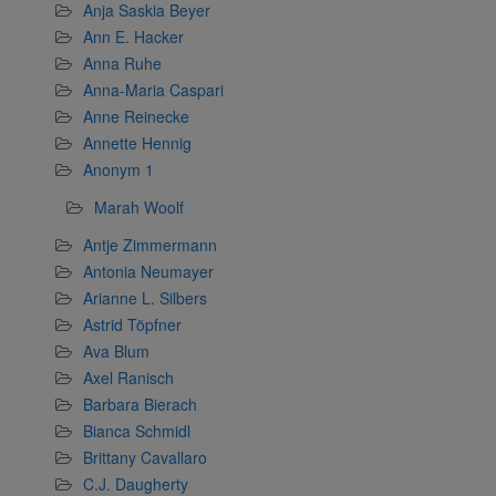
Anja Saskia Beyer
Ann E. Hacker
Anna Ruhe
Anna-Maria Caspari
Anne Reinecke
Annette Hennig
Anonym 1
Marah Woolf
Antje Zimmermann
Antonia Neumayer
Arianne L. Silbers
Astrid Töpfner
Ava Blum
Axel Ranisch
Barbara Bierach
Bianca Schmidl
Brittany Cavallaro
C.J. Daugherty