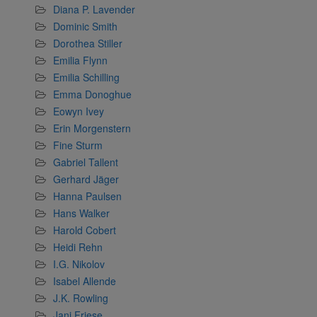
Diana P. Lavender
Dominic Smith
Dorothea Stiller
Emilia Flynn
Emilia Schilling
Emma Donoghue
Eowyn Ivey
Erin Morgenstern
Fine Sturm
Gabriel Tallent
Gerhard Jäger
Hanna Paulsen
Hans Walker
Harold Cobert
Heidi Rehn
I.G. Nikolov
Isabel Allende
J.K. Rowling
Jani Friese