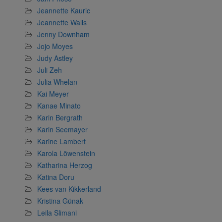
Jeannette Kauric
Jeannette Walls
Jenny Downham
Jojo Moyes
Judy Astley
Juli Zeh
Julia Whelan
Kai Meyer
Kanae Minato
Karin Bergrath
Karin Seemayer
Karine Lambert
Karola Löwenstein
Katharina Herzog
Katina Doru
Kees van Kikkerland
Kristina Günak
Leila Slimani