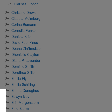
Clarissa Linden
Christine Drews
Claudia Meimberg
Corina Bomann
Cornelia Funke
Daniela Krien
David Foenkinos
Deana Zinßmeister
Dhonielle Clayton
Diana P. Lavender
Dominic Smith
Dorothea Stiller
Emilia Flynn
Emilia Schilling
Emma Donoghue
Eowyn Ivey
Erin Morgenstern
Fine Sturm