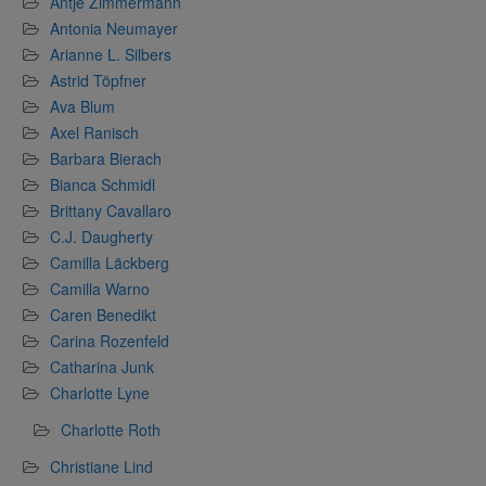
Antje Zimmermann
Antonia Neumayer
Arianne L. Silbers
Astrid Töpfner
Ava Blum
Axel Ranisch
Barbara Bierach
Bianca Schmidl
Brittany Cavallaro
C.J. Daugherty
Camilla Läckberg
Camilla Warno
Caren Benedikt
Carina Rozenfeld
Catharina Junk
Charlotte Lyne
Charlotte Roth
Christiane Lind