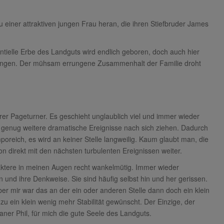
 einer attraktiven jungen Frau heran, die ihren Stiefbruder James
ielle Erbe des Landguts wird endlich geboren, doch auch hier
ungen. Der mühsam errungene Zusammenhalt der Familie droht
hrer Pageturner. Es geschieht unglaublich viel und immer wieder
 genug weitere dramatische Ereignisse nach sich ziehen. Dadurch
oreich, es wird an keiner Stelle langweilig. Kaum glaubt man, die
direkt mit den nächsten turbulenten Ereignissen weiter.
raktere in meinen Augen recht wankelmütig. Immer wieder
n und ihre Denkweise. Sie sind häufig selbst hin und her gerissen.
er mir war das an der ein oder anderen Stelle dann doch ein klein
d zu ein klein wenig mehr Stabilität gewünscht. Der Einzige, der
dianer Phil, für mich die gute Seele des Landguts.