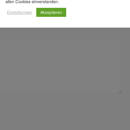
allen Cookies einverstanden.
Einstellungen
Akzeptieren
derliche Felder sind mit
*
markiert