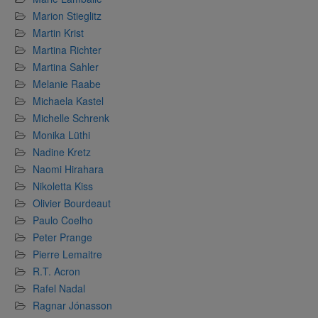
Marion Stieglitz
Martin Krist
Martina Richter
Martina Sahler
Melanie Raabe
Michaela Kastel
Michelle Schrenk
Monika Lüthi
Nadine Kretz
Naomi Hirahara
Nikoletta Kiss
Olivier Bourdeaut
Paulo Coelho
Peter Prange
Pierre Lemaitre
R.T. Acron
Rafel Nadal
Ragnar Jónasson