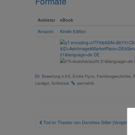
Formate
Anbieter
eBook
Amazon
Kindle Edition
,
,
,
Bewertung 4.5/5
Emilia Flynn
Familiengeschichte
R
,
.
.
Landgut
Schicksal
permalink
Beitragsnavigation
Tod im Theater von Dorothea Stiller [Voriger Bei