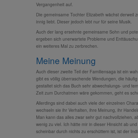
Vergangenheit auf.
Die gemeinsame Tochter Elizabeth wächst derweil zu
innig liebt. Dieser jedoch lebt nur für seine Musik.
Auch der lang ersehnte gemeinsame Sohn und potent
ergeben sich unerwartete Probleme und Enttäusch
ein weiteres Mal zu zerbrechen.
Meine Meinung
Auch dieser zweite Teil der Familiensaga ist ein wa
gibt es völlig überraschende Wendungen, die häufig
gestaltet sich das Buch sehr abwechslungs- und temp
Zeit zum Durchatmen wäre gekommen, geht es schon 
Allerdings sind dabei auch viele der einzelnen Cha
wechseln sie ihr Verhalten, ihre Meinung, ihr Handel
Man kann das alles zwar sehr gut nachvollziehen, ab
wenig zu viel. Ich hätte mir in dieser Hinsicht ab un
scheinbar durch nichts zu erschüttern ist, ist der In