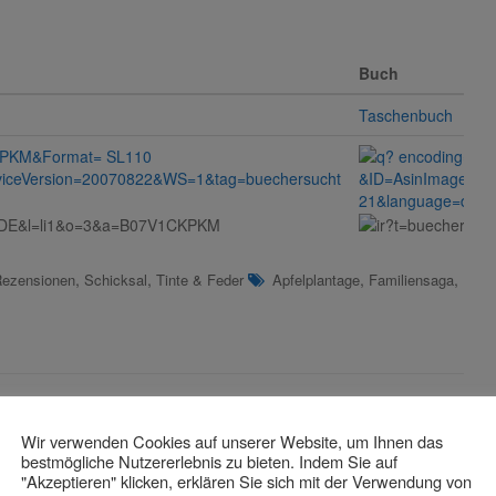
Buch
Taschenbuch
,
,
,
,
ezensionen
Schicksal
Tinte & Feder
Apfelplantage
Familiensaga
Wir verwenden Cookies auf unserer Website, um Ihnen das
trag]
bestmögliche Nutzererlebnis zu bieten. Indem Sie auf
"Akzeptieren" klicken, erklären Sie sich mit der Verwendung von
Die Herrin der Lettern von Sophia Langner
[Nächster Beitrag]