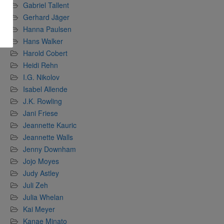
Gabriel Tallent
Gerhard Jäger
Hanna Paulsen
Hans Walker
Harold Cobert
Heidi Rehn
I.G. Nikolov
Isabel Allende
J.K. Rowling
Jani Friese
Jeannette Kauric
Jeannette Walls
Jenny Downham
Jojo Moyes
Judy Astley
Juli Zeh
Julia Whelan
Kai Meyer
Kanae Minato