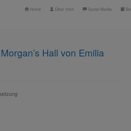
Home
Über mich
Social Media
Be
 Morgan’s Hall von Emilia
setzung