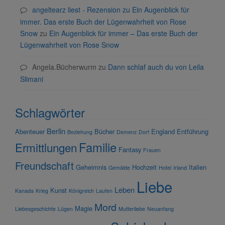
angeltearz liest - Rezension zu Ein Augenblick für
immer. Das erste Buch der Lügenwahrheit von Rose
Snow
zu
Ein Augenblick für immer – Das erste Buch der
Lügenwahrheit von Rose Snow
Angela.Bücherwurm
zu
Dann schlaf auch du von Leila
Slimani
Schlagwörter
Berlin
Abenteuer
Bücher
England
Entführung
Beziehung
Demenz
Dorf
Familie
Ermittlungen
Fantasy
Frauen
Freundschaft
Geheimnis
Hochzeit
Italien
Gemälde
Hotel
Irland
Liebe
Leben
Kunst
Kanada
Krieg
Königreich
Laufen
Mord
Magie
Liebesgeschichte
Lügen
Mutterliebe
Neuanfang