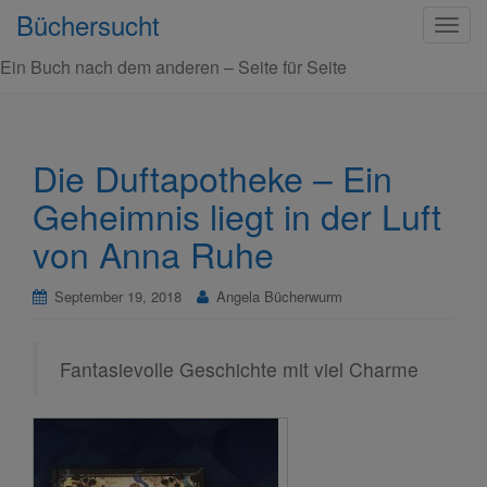
Büchersucht
S
c
Ein Buch nach dem anderen – Seite für Seite
h
a
l
t
Die Duftapotheke – Ein
e
Geheimnis liegt in der Luft
N
a
von Anna Ruhe
v
i
September 19, 2018
Angela Bücherwurm
g
a
t
Fantasievolle Geschichte mit viel Charme
i
o
n