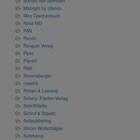
Marion von Schröder
Midnight by Ullstein
Mira Taschenbuch
Nova MD
PAN
Pendo
Penguin Verlag
Piper
Planet!
R&K
Ravensburger
rowohlt
Rütten & Loening
Scherz/ Fischer-Verlag
SchriftStella
Schruf & Stipetic
Selfpublishing
Stefan Wollschläger
Suhrkamp