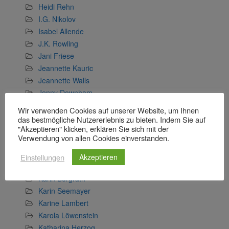
Heidi Rehn
I.G. Nikolov
Isabel Allende
J.K. Rowling
Jani Friese
Jeannette Kauric
Jeannette Walls
Jenny Downham
Jojo Moyes
Wir verwenden Cookies auf unserer Website, um Ihnen
Judy Astley
das bestmögliche Nutzererlebnis zu bieten. Indem Sie auf
"Akzeptieren" klicken, erklären Sie sich mit der
Juli Zeh
Verwendung von allen Cookies einverstanden.
Julia Whelan
Kai Meyer
Einstellungen
Akzeptieren
Kanae Minato
Karin Bergrath
Karin Seemayer
Karine Lambert
Karola Löwenstein
Katharina Herzog