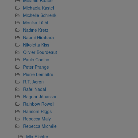
Melanie Raabe
Michaela Kastel
Michelle Schrenk
Monika Lüthi
Nadine Kretz
Naomi Hirahara
Nikoletta Kiss
Olivier Bourdeaut
Paulo Coelho
Peter Prange
Pierre Lemaitre
R.T. Acron
Rafel Nadal
Ragnar Jónasson
Rainbow Rowell
Ransom Riggs
Rebecca Maly
Rebecca Michéle
Mia Richter