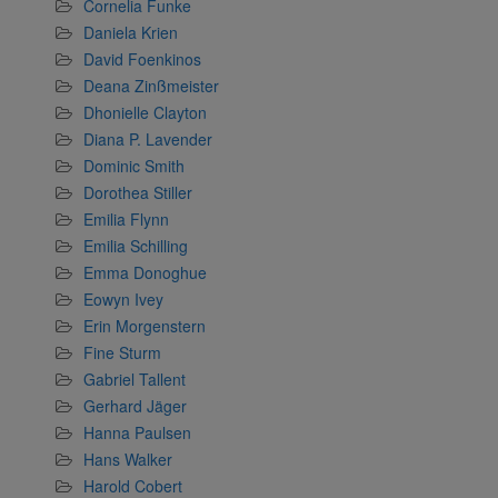
Cornelia Funke
Daniela Krien
David Foenkinos
Deana Zinßmeister
Dhonielle Clayton
Diana P. Lavender
Dominic Smith
Dorothea Stiller
Emilia Flynn
Emilia Schilling
Emma Donoghue
Eowyn Ivey
Erin Morgenstern
Fine Sturm
Gabriel Tallent
Gerhard Jäger
Hanna Paulsen
Hans Walker
Harold Cobert