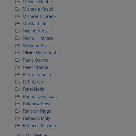
Melanie Raabe
Michaela Kastel
Michelle Schrenk
Monika Lüthi
Nadine Kretz
Naomi Hirahara
Nikoletta Kiss
Olivier Bourdeaut
Paulo Coelho
Peter Prange
Pierre Lemaitre
R.T. Acron
Rafel Nadal
Ragnar Jónasson
Rainbow Rowell
Ransom Riggs
Rebecca Maly
Rebecca Michéle
Mia Richter