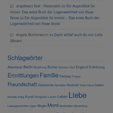
angeltearz liest - Rezension zu Ein Augenblick für
immer. Das erste Buch der Lügenwahrheit von Rose
Snow
zu
Ein Augenblick für immer – Das erste Buch der
Lügenwahrheit von Rose Snow
Angela.Bücherwurm
zu
Dann schlaf auch du von Leila
Slimani
Schlagwörter
Berlin
Abenteuer
Bücher
England
Entführung
Beziehung
Demenz
Dorf
Familie
Ermittlungen
Fantasy
Frauen
Freundschaft
Geheimnis
Hochzeit
Italien
Gemälde
Hotel
Irland
Liebe
Leben
Kunst
Kanada
Krieg
Königreich
Laufen
Mord
Magie
Liebesgeschichte
Lügen
Mutterliebe
Neuanfang