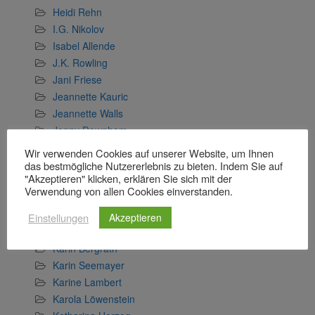
Heidi Rehn
I.G. Nikolov
Isabel Allende
J.K. Rowling
Jani Friese
Jeannette Kauric
Jeannette Walls
Jenny Downham
Jojo Moyes
Wir verwenden Cookies auf unserer Website, um Ihnen
Judy Astley
das bestmögliche Nutzererlebnis zu bieten. Indem Sie auf
"Akzeptieren" klicken, erklären Sie sich mit der
Juli Zeh
Verwendung von allen Cookies einverstanden.
Julia Whelan
Kai Meyer
Einstellungen
Akzeptieren
Kanae Minato
Karin Bergrath
Karin Seemayer
Karine Lambert
Karola Löwenstein