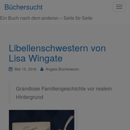
Büchersucht
S
c
Ein Buch nach dem anderen – Seite für Seite
h
a
l
t
Libellenschwestern von
e
Lisa Wingate
N
a
v
Mai 15, 2018
Angela Bücherwurm
i
g
Grandiose Familiengeschichte vor realem
a
t
Hintergrund
i
o
n