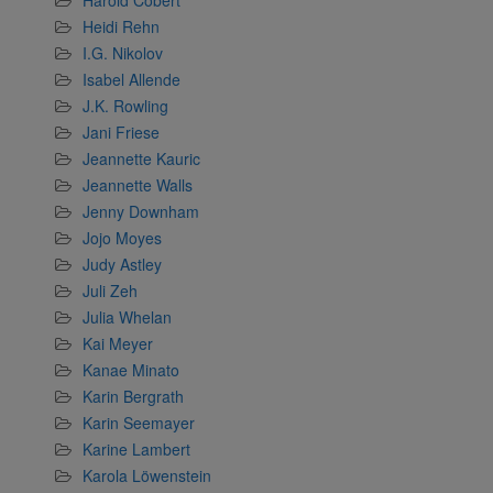
Heidi Rehn
I.G. Nikolov
Isabel Allende
J.K. Rowling
Jani Friese
Jeannette Kauric
Jeannette Walls
Jenny Downham
Jojo Moyes
Judy Astley
Juli Zeh
Julia Whelan
Kai Meyer
Kanae Minato
Karin Bergrath
Karin Seemayer
Karine Lambert
Karola Löwenstein