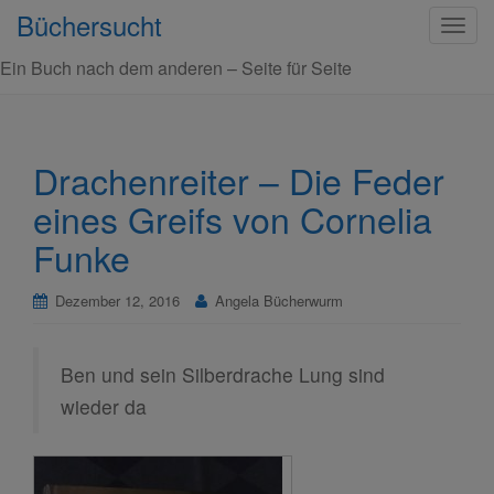
Büchersucht
S
c
Ein Buch nach dem anderen – Seite für Seite
h
a
l
t
Drachenreiter – Die Feder
e
eines Greifs von Cornelia
N
a
Funke
v
i
Dezember 12, 2016
Angela Bücherwurm
g
a
t
Ben und sein Silberdrache Lung sind
i
wieder da
o
n