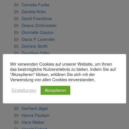
Cornelia Funke
Daniela Krien
David Foenkinos
Deana Zinßmeister
Dhonielle Clayton
Diana P. Lavender
Dominic Smith
Dorothea Stiller
Emilia Flynn
Wir verwenden Cookies auf unserer Website, um Ihnen
Emilia Schilling
das bestmögliche Nutzererlebnis zu bieten. Indem Sie auf
Emma Donoghue
"Akzeptieren" klicken, erklären Sie sich mit der
Verwendung von allen Cookies einverstanden.
Eowyn Ivey
Erin Morgenstern
Einstellungen
Akzeptieren
Fine Sturm
Gabriel Tallent
Gerhard Jäger
Hanna Paulsen
Hans Walker
Harold Cobert