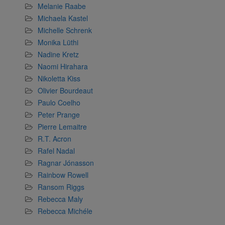
Melanie Raabe
Michaela Kastel
Michelle Schrenk
Monika Lüthi
Nadine Kretz
Naomi Hirahara
Nikoletta Kiss
Olivier Bourdeaut
Paulo Coelho
Peter Prange
Pierre Lemaitre
R.T. Acron
Rafel Nadal
Ragnar Jónasson
Rainbow Rowell
Ransom Riggs
Rebecca Maly
Rebecca Michéle