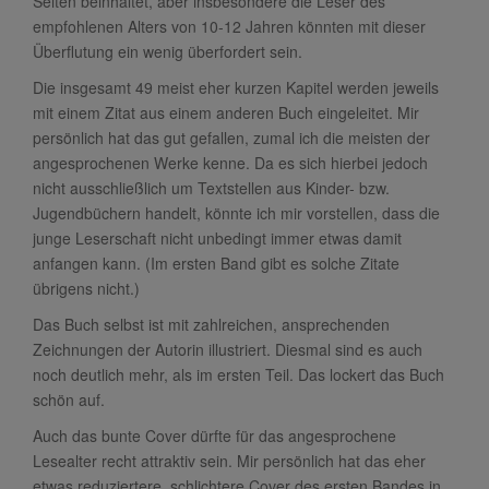
Seiten beinhaltet, aber insbesondere die Leser des
empfohlenen Alters von 10-12 Jahren könnten mit dieser
Überflutung ein wenig überfordert sein.
Die insgesamt 49 meist eher kurzen Kapitel werden jeweils
mit einem Zitat aus einem anderen Buch eingeleitet. Mir
persönlich hat das gut gefallen, zumal ich die meisten der
angesprochenen Werke kenne. Da es sich hierbei jedoch
nicht ausschließlich um Textstellen aus Kinder- bzw.
Jugendbüchern handelt, könnte ich mir vorstellen, dass die
junge Leserschaft nicht unbedingt immer etwas damit
anfangen kann. (Im ersten Band gibt es solche Zitate
übrigens nicht.)
Das Buch selbst ist mit zahlreichen, ansprechenden
Zeichnungen der Autorin illustriert. Diesmal sind es auch
noch deutlich mehr, als im ersten Teil. Das lockert das Buch
schön auf.
Auch das bunte Cover dürfte für das angesprochene
Lesealter recht attraktiv sein. Mir persönlich hat das eher
etwas reduziertere, schlichtere Cover des ersten Bandes in