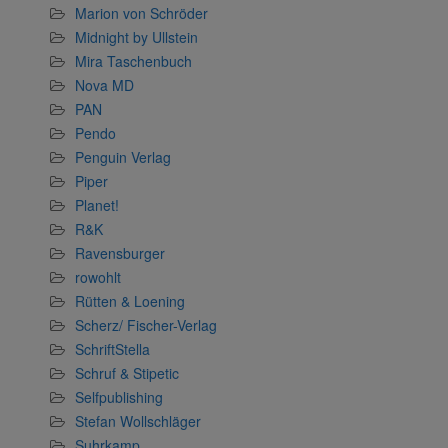
Marion von Schröder
Midnight by Ullstein
Mira Taschenbuch
Nova MD
PAN
Pendo
Penguin Verlag
Piper
Planet!
R&K
Ravensburger
rowohlt
Rütten & Loening
Scherz/ Fischer-Verlag
SchriftStella
Schruf & Stipetic
Selfpublishing
Stefan Wollschläger
Suhrkamp