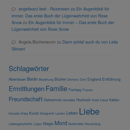
angeltearz liest - Rezension zu Ein Augenblick für
immer. Das erste Buch der Lügenwahrheit von Rose
Snow
zu
Ein Augenblick für immer – Das erste Buch der
Lügenwahrheit von Rose Snow
Angela.Bücherwurm
zu
Dann schlaf auch du von Leila
Slimani
Schlagwörter
Berlin
Abenteuer
Bücher
England
Entführung
Beziehung
Demenz
Dorf
Familie
Ermittlungen
Fantasy
Frauen
Freundschaft
Geheimnis
Hochzeit
Italien
Gemälde
Hotel
Irland
Liebe
Leben
Kunst
Kanada
Krieg
Königreich
Laufen
Mord
Magie
Liebesgeschichte
Lügen
Mutterliebe
Neuanfang