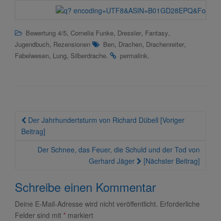
,
,
,
,
Bewertung 4/5
Cornelia Funke
Dressler
Fantasy
,
,
,
,
Jugendbuch
Rezensionen
Ben
Drachen
Drachenreiter
,
,
.
.
Fabelwesen
Lung
Silberdrache
permalink
Beitragsnavigation
Der Jahrhundertsturm von Richard Dübell [Voriger
Beitrag]
Der Schnee, das Feuer, die Schuld und der Tod von
Gerhard Jäger
[Nächster Beitrag]
Schreibe einen Kommentar
Deine E-Mail-Adresse wird nicht veröffentlicht.
Erforderliche
Felder sind mit
*
markiert